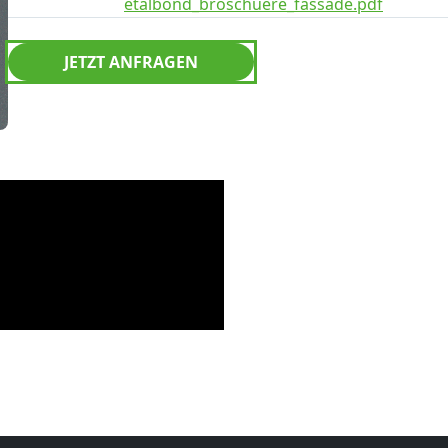
etalbond_broschuere_fassade.pdf
JETZT ANFRAGEN