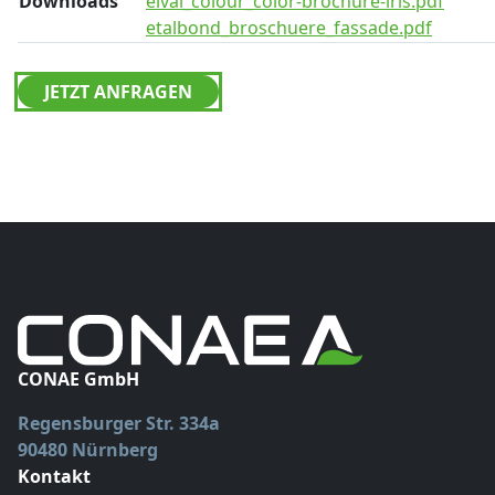
Downloads
elval_colour_color-brochure-iris.pdf
etalbond_broschuere_fassade.pdf
JETZT ANFRAGEN
CONAE GmbH
Regensburger Str. 334a
90480 Nürnberg
Kontakt