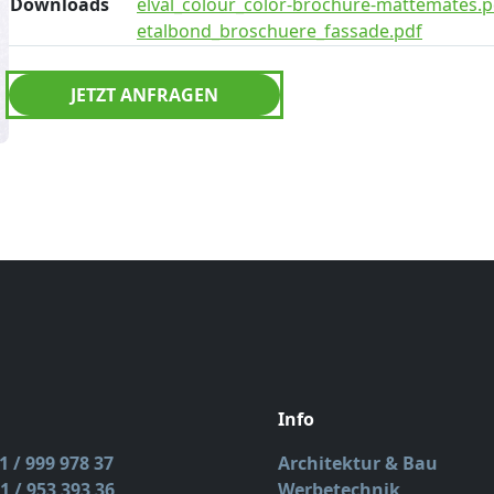
Downloads
elval_colour_color-brochure-mattemates.p
etalbond_broschuere_fassade.pdf
JETZT ANFRAGEN
Info
11 / 999 978 37
Architektur & Bau
1 / 953 393 36
Werbetechnik