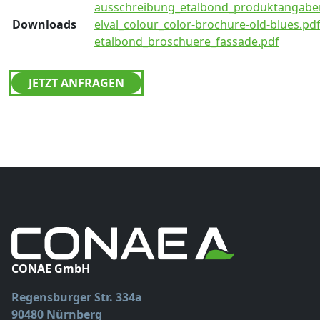
ausschreibung_etalbond_produktangabe
Downloads
elval_colour_color-brochure-old-blues.pd
etalbond_broschuere_fassade.pdf
JETZT ANFRAGEN
CONAE GmbH
Regensburger Str. 334a
90480 Nürnberg