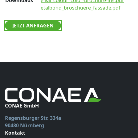
Downloads
elval_colour_color-brochure-iris.pdf
etalbond_broschuere_fassade.pdf
JETZT ANFRAGEN
CONAE GmbH
Regensburger Str. 334a
90480 Nürnberg
Kontakt