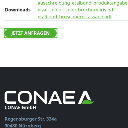
ausschreibung_etalbond_produktangabe
Downloads
elval_colour_color-brochure-iris.pdf
etalbond_broschuere_fassade.pdf
JETZT ANFRAGEN
CONAE GmbH
Regensburger Str. 334a
90480 Nürnberg