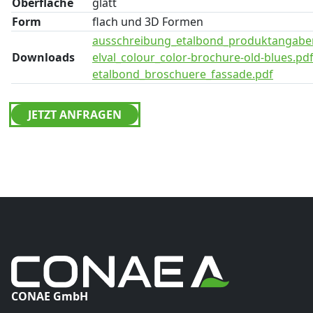
Oberfläche
glatt
Form
flach und 3D Formen
ausschreibung_etalbond_produktangabe
Downloads
elval_colour_color-brochure-old-blues.pd
etalbond_broschuere_fassade.pdf
JETZT ANFRAGEN
CONAE GmbH