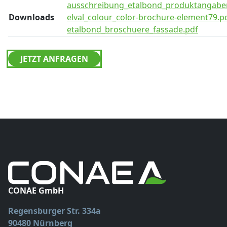
ausschreibung_etalbond_produktangabe
Downloads
elval_colour_color-brochure-element79.p
etalbond_broschuere_fassade.pdf
JETZT ANFRAGEN
CONAE GmbH
Regensburger Str. 334a
90480 Nürnberg