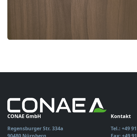
CONAE GmbH
Kontakt
Regensburger Str. 334a
Tel.: +49 9
90480 Nürnberg
Fax: +49 91