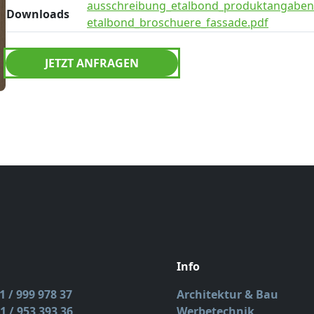
ausschreibung_etalbond_produktangaben
Downloads
etalbond_broschuere_fassade.pdf
JETZT ANFRAGEN
Info
11 / 999 978 37
Architektur & Bau
1 / 953 393 36
Werbetechnik