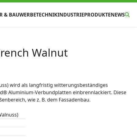
R & BAU
WERBETECHNIK
INDUSTRIE
PRODUKTE
NEWS
rench Walnut
s) wird als langfristig witterungsbeständiges
d® Aluminium-Verbundplatten einbrennlackiert. Diese
ußenbereich, wie z. B. dem Fassadenbau.
Walnuss)