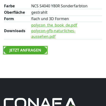
Farbe
NCS S4040 Y80R Sonderfarbton
Oberfläche
gestrahlt
Form
flach und 3D Formen
polycon_the_book_de.pdf
Downloads
polycon-gfb-naturliches-
aussehen.pdf
JETZT ANFRAGEN