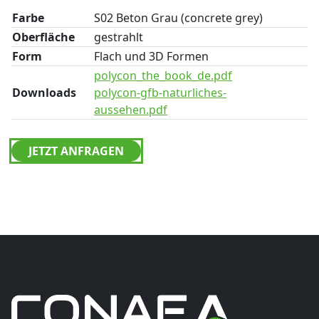
Farbe
S02 Beton Grau (concrete grey)
Oberfläche
gestrahlt
Form
Flach und 3D Formen
polycon_the_book_de.pdf
Downloads
polycon-gfb-naturliches-
aussehen.pdf
JETZT ANFRAGEN