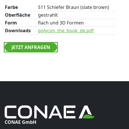
Farbe
S11 Schiefer Braun (slate brown)
Oberfläche
gestrahlt
Form
flach und 3D Formen
Downloads
polycon_the_book_de.pdf
JETZT ANFRAGEN
CONAE GmbH