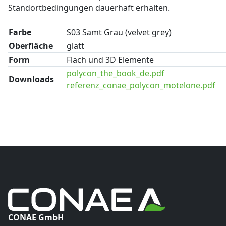
Standortbedingungen dauerhaft erhalten.
Farbe
S03 Samt Grau (velvet grey)
Oberfläche
glatt
Form
Flach und 3D Elemente
polycon_the_book_de.pdf
Downloads
referenz_conae_polycon_motelone.pdf
CONAE GmbH